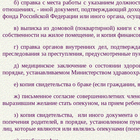
б) справка с места работы с указанием должнос
отношениях, - иной документ, подтверждающий доход
фонда Российской Федерации или иного органа, осущ
в) выписка из домовой (поквартирной) книги с
собственности на жилое помещение, и копия финансов
г) справка органов внутренних дел, подтвержд
преследования за преступления, предусмотренные пу
д) медицинское заключение о состоянии здоро
порядке, устанавливаемом Министерством здравоохр
е) копия свидетельства о браке (если гражданин,
ж) письменное согласие совершеннолетних член
выразившим желание стать опекуном, на прием ребенк
з) копия свидетельства, или иного документа о
попечения родителей, в порядке, установленном пун
лиц, которые являются или являлись опекунами (попе