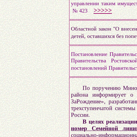
управлении таким имущест
>>>>>
№ 423
Областной закон "О внесен
детей, оставшихся без поп
Постановление Правительс
Правительства Ростовс
постановлений Правитель
По поручению Миноб
района информирует о р
ЗаРождение», разработа
трехступенчатой системы
России.
В целях реализации
номер Семейной линии
социально-информацион