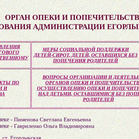
ОРГАН ОПЕКИ И ПОПЕЧИТЕЛЬСТВ
ЗОВАНИЯ АДМИНИСТРАЦИИ ЕГОРЛ
АВЛЕНИЯ
МЕРЫ СОЦИАЛЬНОЙ ПОДДЕРЖКИ
ГОВОГО
ДЕТЕЙ-СИРОТ, ДЕТЕЙ, ОСТАВШИХСЯ БЕЗ
СТВЕННОМУ
ПОПЕЧЕНИЯ РОДИТЕЛЕЙ
ВОПРОСЫ ОРГАНИЗАЦИИ И ДЕЯТЕЛЬ
КТЫ ПО
ОРГАНОВ ОПЕКИ И ПОПЕЧИТЕЛЬСТВ
И И
ОСУЩЕСТВЛЕНИЮ ОПЕКИ И ПОПЕЧИТ
ВА
НАД ДЕТЬМИ, ОСТАВШИМИСЯ БЕЗ ПОП
РОДИТЕЛЕЙ
еке -
Пименова Светлана Евгеньевна
еке -
Гавриленко Ольга Владимировна
, ст. Егорлыкская,