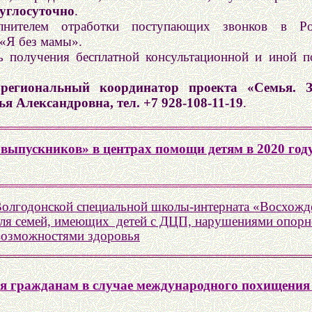
руглосуточно
.
лнителем отработки поступающих звонков в Рос
«Я без мамы».
ь получения бесплатной консультационной и иной
 региональный координатор проекта «Семья. З
я Александровна, тел. +7 928-108-11-19
.
выпускников» в центрах помощи детям в 2020 год
олгодонской специальной школы-интерната «Восхожд
для семей, имеющих детей с ДЦП, нарушениями опорно
возможностями здоровья
ия гражданам в случае международного похищения 