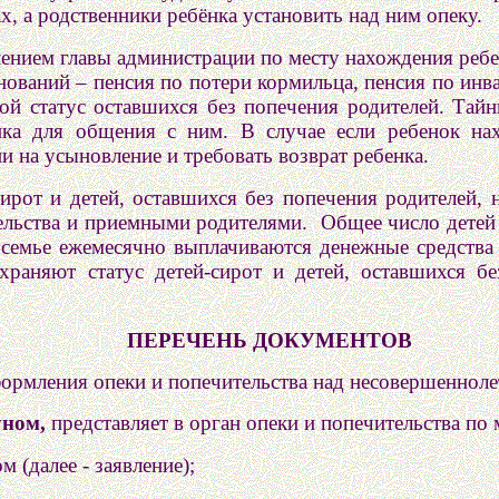
х, а родственники ребёнка установить над ним опеку.
лением главы администрации по месту нахождения реб
нований – пенсия по потери кормильца, пенсия по инв
ой статус оставшихся без попечения родителей. Тайн
ка для общения с ним. В случае если ребенок нах
ии на усыновление и требовать возврат ребенка.
ирот и детей, оставшихся без попечения родителей, н
ельства и приемными родителями. Общее число детей
семье ежемесячно выплачиваются денежные средства 
раняют статус детей-сирот и детей, оставшихся бе
ПЕРЕЧЕНЬ ДОКУМЕНТОВ
ормления опеки и попечительства над несовершеннол
уном,
представляет в орган опеки и попечительства по
м (далее - заявление);