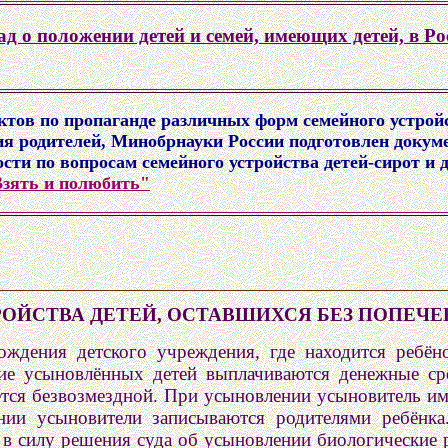
д о положении детей и семей, имеющих детей, в Р
ктов по пропаганде различных форм семейного устройс
ия родителей, Минобрнауки России подготовлен доку
ти по вопросам семейного устройства детей-сирот и д
зять и полюбить"
ОЙСТВА ДЕТЕЙ, ОСТАВШИХСЯ БЕЗ ПОПЕЧЕ
хождения детского учреждения, где находится ребё
ие усыновлённых детей выплачиваются денежные сре
ется безвозмездной. При усыновлении усыновитель им
нии усыновители записываются родителями ребёнк
в силу решения суда об усыновлении биологические р