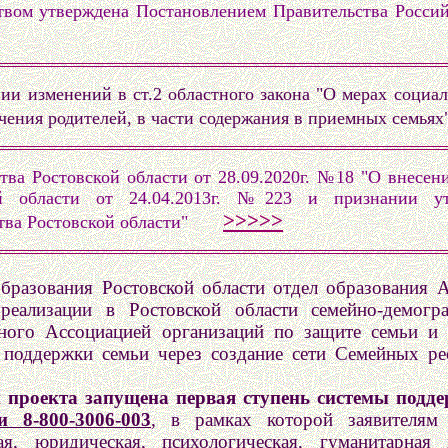
вом утверждена Постановлением Правительства Россий
ии изменений в ст.2 областного закона "О мерах социа
ечения родителей, в части содержания в приемных семь
тва Ростовской области от 28.09.2020г. №18 "О внесен
кой области от 24.04.2013г. №223 и признании у
>>>>>
ства Ростовской области"
разования Ростовской области отдел образования 
еализации в Ростовской области семейно-демогра
нного Ассоциацией организаций по защите семьи и 
 поддержки семьи через создание сети Семейных ре
 проекта запущена первая ступень системы подд
 8-800-3006-003
, в рамках которой заявителям 
ная, юридическая, психологическая, гуманитарна