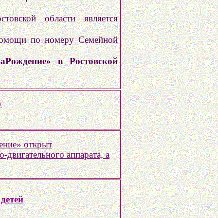
товской области является
 помощи по номеру Семейной
аРождение» в Ростовской
у
ение» открыт
-двигательного аппарата, а
детей