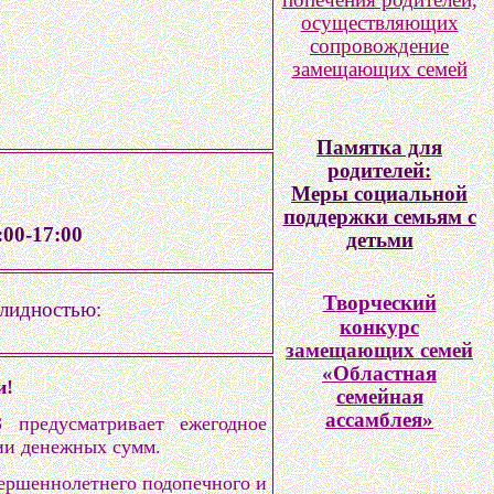
осуществляющих
сопровождение
замещающих семей
Памятка для
родителей:
Меры социальной
поддержки семьям с
00-17:00
детьми
Т
ворческий
алидностью:
конкурс
замещающих семей
«Областная
и!
семейная
ассамблея»
предусматривает ежегодное
нии денежных сумм.
вершеннолетнего подопечного и