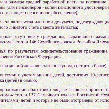
ти и размера средней заработной платы за последние 
ы (для пенсионеров - копии пенсионного удостоверен
ествляющего пенсионное обеспечение);
 места жительства или иной документ, подтверждаю
ого лицевого счета с места жительства;
ающая отсутствие у гражданина, выразившего желан
нктом 1 статьи 146 Семейного кодекса Российской Фед
вья по результатам освидетельствования гражданина
анения Российской Федерации;
 выразивший желание стать опекуном, состоит в браке);
ов семьи с учетом мнения детей, достигших 10-летне
а (детей) в семью;
 прохождении подготовки лица, желающего принять н
ктом 4 статьи 127 Семейного кодекса Российской Фед
чителями) детей и которые не были отстранены от исп