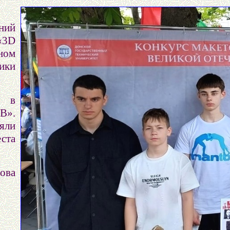
ний
«3D
ном
ики
о в
В».
яли
ста
ова