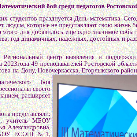
тематический бой среди педагогов Ростовско
их студентов празднуется День математика. Сег
ет людям, которые не представляют свою жизнь бе
этого дня добавилось еще одно значимое событие
ства, год динамичных, надежных, достойных и р
а Региональный центр выявления и поддержки
 2023года 49 преподавателей Ростовской области
ова-на-Дону, Новочеркасска, Егорлыкского района
атического боя
фессионалы своего
нанием, расширяет
она представляли:
ы, учитель МБОУ
я Александровна,
я МБОУ ЕСОШ №1,