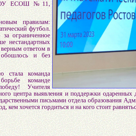
МБОУ ЕСОШ №11,
новым правилам:
атический футбол.
– за ограниченное
ше нестандартных
м верным ответом в
 обошлось и без
ю стала команда
борьбе команде
победу! Учителя
ного центра выявления и поддержки одаренных д
дарственными письмами отдела образования Адм
од, кем хочется гордиться и на кого стоит равнятьс