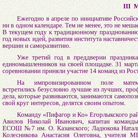
III
Ма
Ежегодно в апреле по инициативе Российск
ни в одном календаре. Тем не менее, это не меша
В текущем году к традиционному празднованию 
год новых идей, развития института наставниче
вершин и саморазвитию.
Уже третий год в преддверии праздник
единомышленников на своей площадке. 31 марта
соревновании приняли участие 14 команд из Рост
На импровизированном поле матем
встретились безусловно лучшие из лучших, про
дела, которые развиваются, занимаются самопоз
свой круг интересов, делятся своим опытом.
Команду «Пифагор и Ко» Егорлыкского рай
Авилов Николай Иванович, капитан команд
ЕСОШ №7 им. О. Казанского; Ладюкова Наталь
Колесникова Анастасия Олеговна, учител