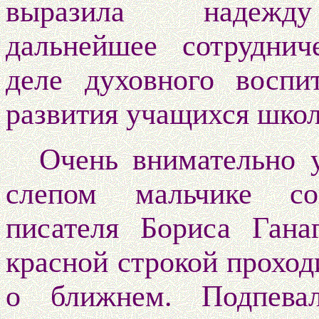
выразила надеж
дальнейшее
сотруднич
деле духовного воспи
развития учащихся шко
Очень внимательно 
слепом мальчике сов
писателя Бориса Гана
красной строкой проход
о ближнем. Подпева