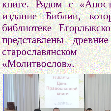
книге. Рядом с «Апос
издание Библии, кото
библиотеке Егорлык
представлены древни
старославянском
«Молитвослов».