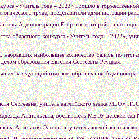
курса «Учитель года – 2023» прошло в торжественной
агогического труда, представители администрации райо
ль главы Администрации Егорлыкского района по соц
стка областного конкурса «Учитель года – 2022», уч
а, набравших наибольшее количество баллов по итога
делом образования Евгения Сергеевна Реуцкая.
ъявил заведующий отделом образования Администрац
тасия Сергеевна, учитель английского языка МБОУ Н
Надежда Анатольевна, воспитатель МБОУ детский сад 
никова Анастасия Олеговна, учитель английского яз