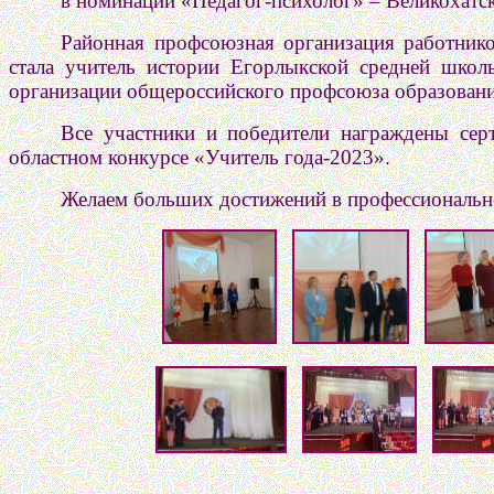
в номинации «Педагог-психолог» – Великохатс
Районная профсоюзная организация работник
стала учитель истории Егорлыкской средней шко
организации общероссийского профсоюза образовани
Все участники и победители награждены сер
областном конкурсе «Учитель года-2023».
Желаем больших достижений в профессиональной