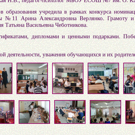
кая Н.В., педагог-психолог МБОУ ЕСОШ №7 им. О. Ка
ов образования учредила в рамках конкурса номин
лы №11 Арина Александровна Верлянко. Грамоту и 
я Татьяна Васильевна Чеботникова.
тификатами, дипломами и ценными подарками. Побе
 деятельности, уважения обучающихся и их родителей