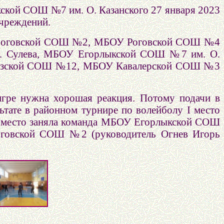
ской СОШ №7 им. О. Казанского 27 января 2023
учреждений.
вороговской СОШ №2, МБОУ Роговской СОШ №4
. Сулева, МБОУ Егорлыкской СОШ №7 им. О.
узской СОШ №12, МБОУ Кавалерской СОШ №3
игре нужна хорошая реакция. Потому подачи в
тате в районном турнире по волейболу I место
I место заняла команда МБОУ Егорлыкской СОШ
роговской СОШ №2 (руководитель Огнев Игорь