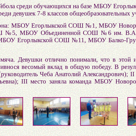
ейбола среди обучающихся на базе МБОУ Егорлык
среди девушек 7-8 классов общеобразовательных 
 района: МБОУ Егорлыкской СОШ №1, МБОУ Но
ОШ №5, МБОУ Объединенной СОШ №6 им. В.А
 МБОУ Егорлыкской СОШ №11, МБОУ Балко-Гр
мяча. Девушки отлично понимали, что в этой 
ивнося весомый вклад в общую победу. В резуль
уководитель Чеба Анатолий Александрович); I
ьевна); III место заняла команда МБОУ Ново